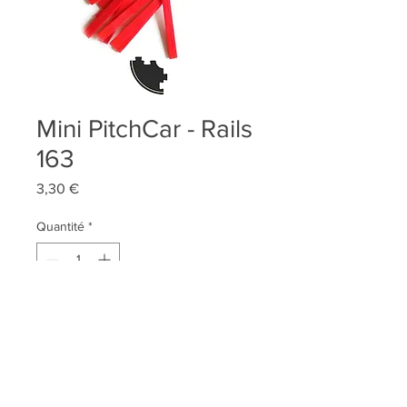
Mini PitchCar - Rails
163
Prix
3,30 €
Quantité
*
AJOUTER AU PANIER
10 rails 163mm