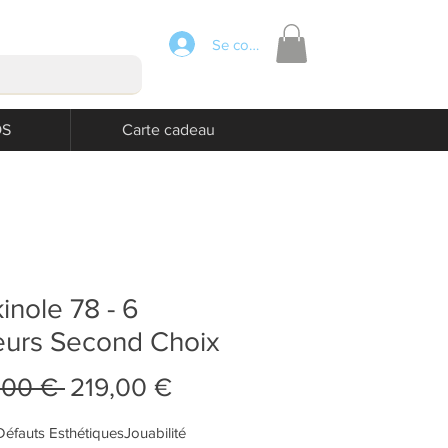
Se connecter
OS
Carte cadeau
inole 78 - 6
eurs Second Choix
Prix
Prix
,00 € 
219,00 €
original
promotionnel
éfauts EsthétiquesJouabilité