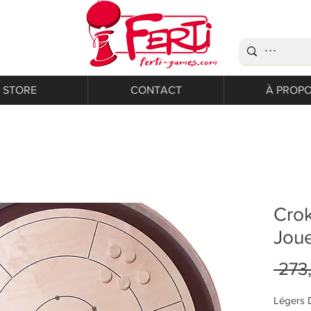
STORE
CONTACT
À PROP
Crok
Jou
 273
Légers D