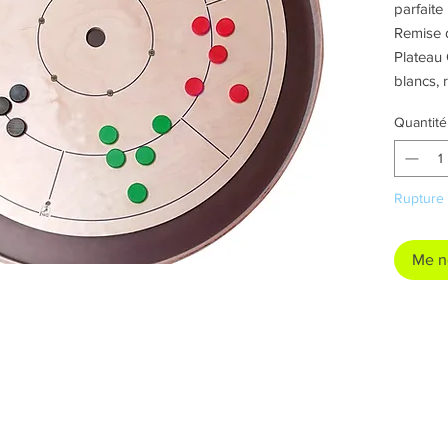
parfaite
Remise 
Plateau 
blancs, 
vis + en
Quantité
Rupture 
Me no