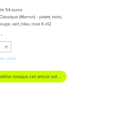
de 54 euros
Classique (Marron) - palets noirs,
rouge, vert, bleu, rose 6 x12
tretoises
*
de stock
tifier lorsque cet article est disponible