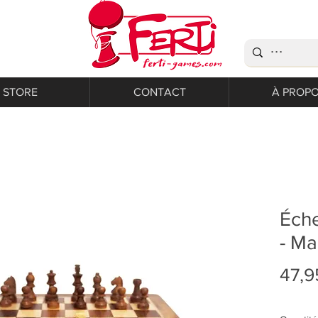
STORE
CONTACT
À PROP
Éche
- Ma
47,9