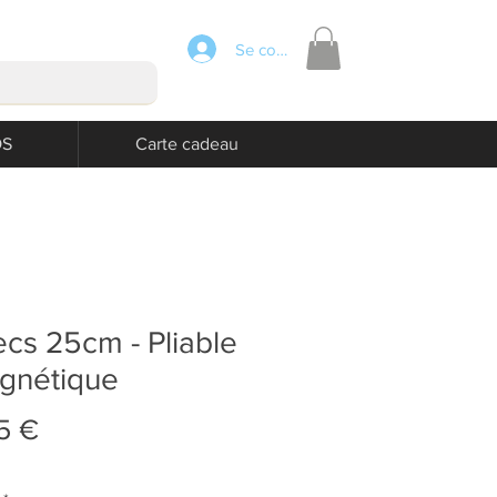
Se connecter
OS
Carte cadeau
cs 25cm - Pliable
gnétique
Prix
5 €