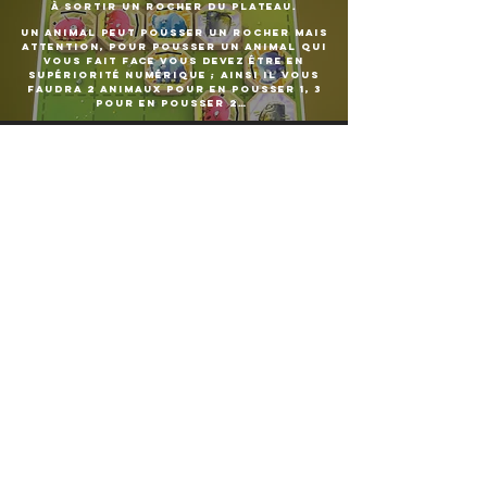
à sortir un rocher du plateau.
Un animal peut pousser un rocher mais
attention, pour pousser un animal qui
vous fait face vous devez être en
supériorité numérique ; ainsi il vous
faudra 2 animaux pour en pousser 1, 3
pour en pousser 2…
MATÉRIEL
1 plateau recto-verso pour 2 zones de
jeu,
13 pièces en bois massif,
18 autocollants, les règles.
les règles
Envie d'acheter ?
tu aimes ce jeu, tu aimeras :