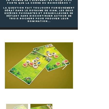
La trompe de l'éléphant est-elle plus
forte que la corne du rhinocéros ?
La question fait toujours furieusement
débat dans le royaume de SIAM, les deux
espèces puissantes et orgueilleuses se
défiant sans discontinuer autour de
trois rochers pour prouver leur
domination...