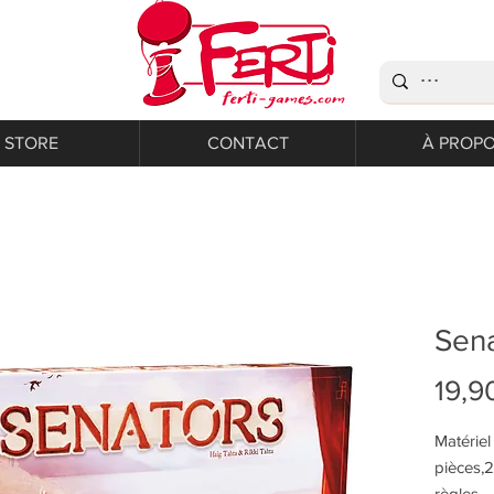
STORE
CONTACT
À PROP
Sena
19,9
Matériel
pièces,2
règles.