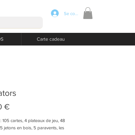
Se connecter
OS
Carte cadeau
tors
Prix
0 €
 : 105 cartes, 4 plateaux de jeu, 48
5 jetons en bois, 5 paravents, les