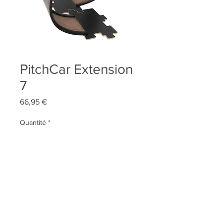
PitchCar Extension
7
Prix
66,95 €
Quantité
*
AJOUTER AU PANIER
Qui sommes-nous ?
Contact